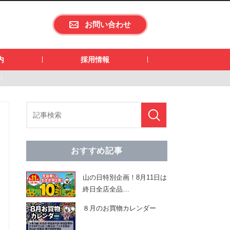
お問い合わせ
内
採用情報
！
おすすめ記事
山の日特別企画！8月11日は
終日全店全品
…
８月のお買物カレンダー