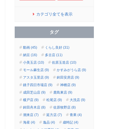
カテゴリ全てを表示
タグ
動画 (45)
くらし良好 (31)
納豆 (16)
多古店 (11)
小美玉店 (10)
佐原玉造店 (10)
モール麻生店 (9)
かすみがうら店 (9)
アスタ玉里店 (9)
鉾田安房店 (9)
銚子四日市場店 (9)
神栖店 (9)
成田芝山店 (9)
鹿島東店 (9)
榎戸店 (9)
松尾店 (9)
大洗店 (9)
鉾田舟木店 (8)
佐原牧野店 (8)
潮来店 (7)
延方店 (7)
青果 (4)
海産 (4)
逸品 (4)
歳時記 (4)