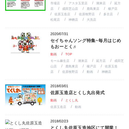
市場店
アスタ玉里店
潮来店
延方
店
成田芝山店
鹿島東店
榎戸店
佐原玉造店
佐原牧野店
多古店
松尾店
神栖店
大洗店
2020/07/31
セイちゃんソング特集~毎月はじめ
もおーとく♬
動画
TOP
モール麻生店
潮来店
延方店
成田芝
山店
鹿島東店
榎戸店
佐原玉造
店
佐原牧野店
動画
神栖店
2018/03/01
佐原玉造店とくし丸出発式
動画
とくし丸
佐原玉造店
動画
2018/02/23
とくし丸佐原玉造地区にて開業！