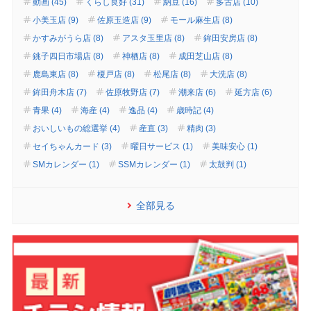
動画 (45)
くらし良好 (31)
納豆 (16)
多古店 (10)
小美玉店 (9)
佐原玉造店 (9)
モール麻生店 (8)
かすみがうら店 (8)
アスタ玉里店 (8)
鉾田安房店 (8)
銚子四日市場店 (8)
神栖店 (8)
成田芝山店 (8)
鹿島東店 (8)
榎戸店 (8)
松尾店 (8)
大洗店 (8)
鉾田舟木店 (7)
佐原牧野店 (7)
潮来店 (6)
延方店 (6)
青果 (4)
海産 (4)
逸品 (4)
歳時記 (4)
おいしいもの総選挙 (4)
産直 (3)
精肉 (3)
セイちゃんカード (3)
曜日サービス (1)
美味安心 (1)
SMカレンダー (1)
SSMカレンダー (1)
太鼓判 (1)
全部見る