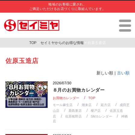
地域のお客様に愛され、
ご満足いただけるお店づくりに取組んでいます。
TOP
>
セイミヤからのお得な情報
> 佐原玉造店
佐原玉造店
新しい順 |
古い順
2026/07/30
８月のお買物カレンダー
お買物カレンダー
TOP
モール麻生店
潮来店
延方店
成田芝
山店
鹿島東店
榎戸店
佐原玉造
店
佐原牧野店
SMカレンダー
神栖
店