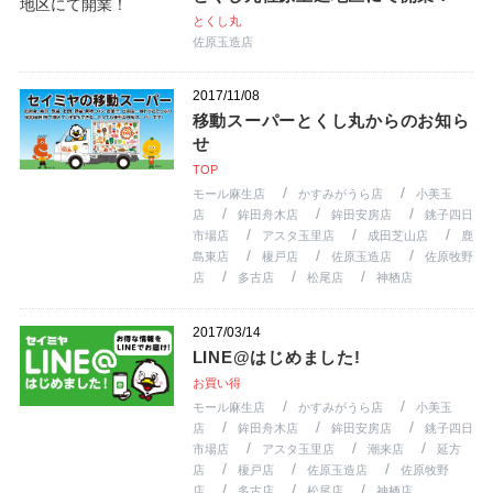
とくし丸
佐原玉造店
2017/11/08
移動スーパーとくし丸からのお知ら
せ
TOP
モール麻生店
かすみがうら店
小美玉
店
鉾田舟木店
鉾田安房店
銚子四日
市場店
アスタ玉里店
成田芝山店
鹿
島東店
榎戸店
佐原玉造店
佐原牧野
店
多古店
松尾店
神栖店
2017/03/14
LINE@はじめました!
お買い得
モール麻生店
かすみがうら店
小美玉
店
鉾田舟木店
鉾田安房店
銚子四日
市場店
アスタ玉里店
潮来店
延方
店
榎戸店
佐原玉造店
佐原牧野
店
多古店
松尾店
神栖店