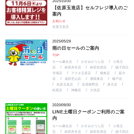
2025/10/30
【佐原玉造店】セルフレジ導入のご
案内
お知らせ
佐原玉造店
2025/05/29
雨の日セールのご案内
TOP
モール麻生店
かすみがうら店
小美玉
店
鉾田舟木店
鉾田安房店
銚子四日
市場店
アスタ玉里店
潮来店
延方
店
成田芝山店
鹿島東店
榎戸店
佐原玉造店
佐原牧野店
多古店
松尾店
神栖店
大洗店
2020/09/30
LINE土曜日クーポンご利用のご案
内
モール麻生店
かすみがうら店
小美玉
店
鉾田舟木店
鉾田安房店
銚子四日