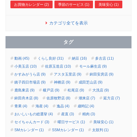
お買物カレンダー (2)
季節のサービス (1)
美味安心 (1)
カテゴリ全てを表示
タグ
動画 (45)
くらし良好 (31)
納豆 (16)
多古店 (11)
小美玉店 (10)
佐原玉造店 (10)
モール麻生店 (9)
かすみがうら店 (9)
アスタ玉里店 (9)
鉾田安房店 (9)
銚子四日市場店 (9)
神栖店 (9)
成田芝山店 (9)
鹿島東店 (9)
榎戸店 (9)
松尾店 (9)
大洗店 (9)
鉾田舟木店 (8)
佐原牧野店 (8)
潮来店 (7)
延方店 (7)
青果 (4)
海産 (4)
逸品 (4)
歳時記 (4)
おいしいもの総選挙 (4)
産直 (3)
精肉 (3)
セイちゃんカード (3)
曜日サービス (1)
美味安心 (1)
SMカレンダー (1)
SSMカレンダー (1)
太鼓判 (1)