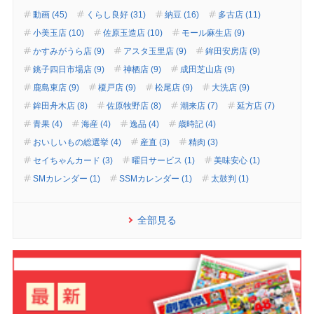
動画 (45)
くらし良好 (31)
納豆 (16)
多古店 (11)
小美玉店 (10)
佐原玉造店 (10)
モール麻生店 (9)
かすみがうら店 (9)
アスタ玉里店 (9)
鉾田安房店 (9)
銚子四日市場店 (9)
神栖店 (9)
成田芝山店 (9)
鹿島東店 (9)
榎戸店 (9)
松尾店 (9)
大洗店 (9)
鉾田舟木店 (8)
佐原牧野店 (8)
潮来店 (7)
延方店 (7)
青果 (4)
海産 (4)
逸品 (4)
歳時記 (4)
おいしいもの総選挙 (4)
産直 (3)
精肉 (3)
セイちゃんカード (3)
曜日サービス (1)
美味安心 (1)
SMカレンダー (1)
SSMカレンダー (1)
太鼓判 (1)
全部見る