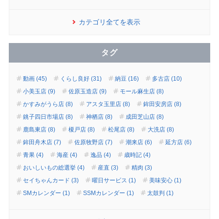
カテゴリ全てを表示
タグ
動画 (45)
くらし良好 (31)
納豆 (16)
多古店 (10)
小美玉店 (9)
佐原玉造店 (9)
モール麻生店 (8)
かすみがうら店 (8)
アスタ玉里店 (8)
鉾田安房店 (8)
銚子四日市場店 (8)
神栖店 (8)
成田芝山店 (8)
鹿島東店 (8)
榎戸店 (8)
松尾店 (8)
大洗店 (8)
鉾田舟木店 (7)
佐原牧野店 (7)
潮来店 (6)
延方店 (6)
青果 (4)
海産 (4)
逸品 (4)
歳時記 (4)
おいしいもの総選挙 (4)
産直 (3)
精肉 (3)
セイちゃんカード (3)
曜日サービス (1)
美味安心 (1)
SMカレンダー (1)
SSMカレンダー (1)
太鼓判 (1)