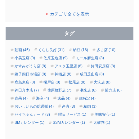
カテゴリ全てを表示
タグ
動画 (45)
くらし良好 (31)
納豆 (16)
多古店 (10)
小美玉店 (9)
佐原玉造店 (9)
モール麻生店 (8)
かすみがうら店 (8)
アスタ玉里店 (8)
鉾田安房店 (8)
銚子四日市場店 (8)
神栖店 (8)
成田芝山店 (8)
鹿島東店 (8)
榎戸店 (8)
松尾店 (8)
大洗店 (8)
鉾田舟木店 (7)
佐原牧野店 (7)
潮来店 (6)
延方店 (6)
青果 (4)
海産 (4)
逸品 (4)
歳時記 (4)
おいしいもの総選挙 (4)
産直 (3)
精肉 (3)
セイちゃんカード (3)
曜日サービス (1)
美味安心 (1)
SMカレンダー (1)
SSMカレンダー (1)
太鼓判 (1)