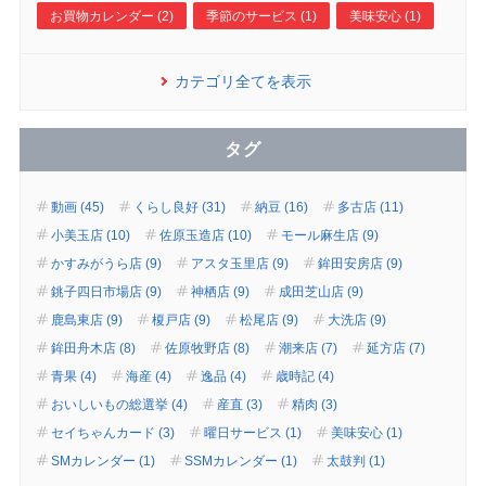
お買物カレンダー (2)
季節のサービス (1)
美味安心 (1)
カテゴリ全てを表示
タグ
動画 (45)
くらし良好 (31)
納豆 (16)
多古店 (11)
小美玉店 (10)
佐原玉造店 (10)
モール麻生店 (9)
かすみがうら店 (9)
アスタ玉里店 (9)
鉾田安房店 (9)
銚子四日市場店 (9)
神栖店 (9)
成田芝山店 (9)
鹿島東店 (9)
榎戸店 (9)
松尾店 (9)
大洗店 (9)
鉾田舟木店 (8)
佐原牧野店 (8)
潮来店 (7)
延方店 (7)
青果 (4)
海産 (4)
逸品 (4)
歳時記 (4)
おいしいもの総選挙 (4)
産直 (3)
精肉 (3)
セイちゃんカード (3)
曜日サービス (1)
美味安心 (1)
SMカレンダー (1)
SSMカレンダー (1)
太鼓判 (1)