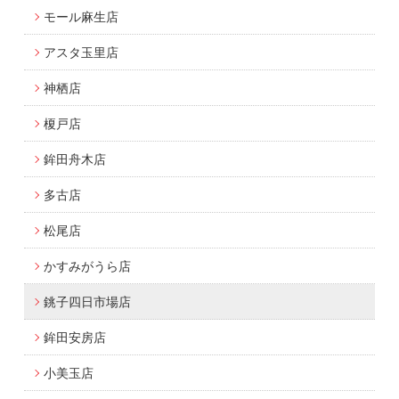
モール麻生店
アスタ玉里店
神栖店
榎戸店
鉾田舟木店
多古店
松尾店
かすみがうら店
銚子四日市場店
鉾田安房店
小美玉店