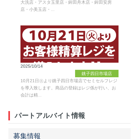
大洗店・アスタ玉里店・鉾田舟木店・鉾田安房
安房店
銚子四日市場
店・小美玉店・...
店
アスタ玉里店
SSM
カレンダー
多古店
松
尾店
大洗店
2025/10/14
銚子四日市場店
10月21日㊋より銚子四日市場店でセミセルフレジ
を導入致します。商品の登録はレジ係が行い、お
会計は精...
パートアルバイト情報
募集情報