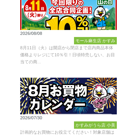
2026/08/08
モール麻生店
かすみ
8月11日（火）は開店から閉店まで店内商品本体
がうら店
小美玉店
鉾
価格よりレジにて10％引！日頃特売しない、お目
田舟木店
鉾田安房店
当ての商...
銚子四日市場店
アス
タ玉里店
潮来店
延方
店
成田芝山店
鹿島東
店
榎戸店
佐原玉造店
佐原牧野店
多古店
松
尾店
神栖店
大洗店
2026/07/30
かすみがうら店
小美
計画的なお買物にお役立てください！対象店舗は
玉店
鉾田舟木店
鉾田