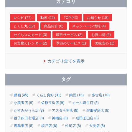
カテゴリ
レシピ (77)
動画 (52)
TOP (43)
お知らせ (18)
とくし丸 (17)
商品紹介 (6)
キャンペーン情報 (4)
セイちゃんカード (3)
曜日サービス (2)
お買い得 (2)
お買物カレンダー (2)
季節のサービス (1)
美味安心 (1)
カテゴリ全てを表示
タグ
動画 (45)
くらし良好 (31)
納豆 (16)
多古店 (10)
小美玉店 (9)
佐原玉造店 (9)
モール麻生店 (8)
かすみがうら店 (8)
アスタ玉里店 (8)
鉾田安房店 (8)
銚子四日市場店 (8)
神栖店 (8)
成田芝山店 (8)
鹿島東店 (8)
榎戸店 (8)
松尾店 (8)
大洗店 (8)