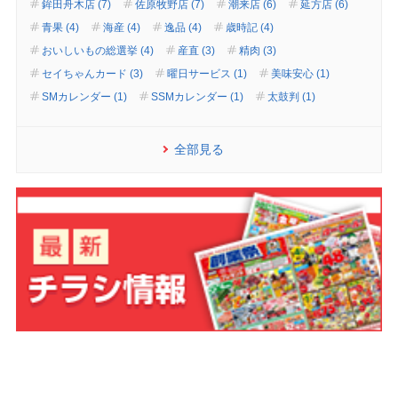
鉾田舟木店 (7)
佐原牧野店 (7)
潮来店 (6)
延方店 (6)
青果 (4)
海産 (4)
逸品 (4)
歳時記 (4)
おいしいもの総選挙 (4)
産直 (3)
精肉 (3)
セイちゃんカード (3)
曜日サービス (1)
美味安心 (1)
SMカレンダー (1)
SSMカレンダー (1)
太鼓判 (1)
全部見る