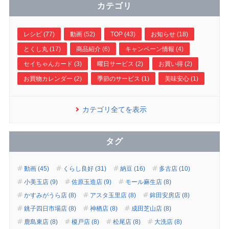
カテゴリ
レシピ (77)
動画 (52)
TOP (43)
お知らせ (18)
とくし丸 (17)
商品紹介 (6)
キャンペーン情報 (4)
セイちゃんカード (3)
曜日サービス (2)
お買い得 (2)
お買物カレンダー (2)
季節のサービス (1)
美味安心 (1)
カテゴリ全てを表示
タグ
動画 (45)
くらし良好 (31)
納豆 (16)
多古店 (10)
小美玉店 (9)
佐原玉造店 (9)
モール麻生店 (8)
かすみがうら店 (8)
アスタ玉里店 (8)
鉾田安房店 (8)
銚子四日市場店 (8)
神栖店 (8)
成田芝山店 (8)
鹿島東店 (8)
榎戸店 (8)
松尾店 (8)
大洗店 (8)