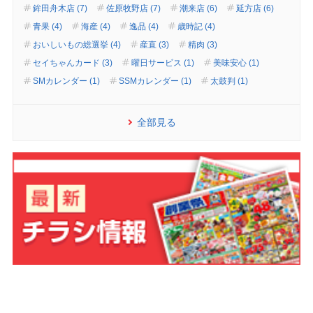
鉾田舟木店 (7)
佐原牧野店 (7)
潮来店 (6)
延方店 (6)
青果 (4)
海産 (4)
逸品 (4)
歳時記 (4)
おいしいもの総選挙 (4)
産直 (3)
精肉 (3)
セイちゃんカード (3)
曜日サービス (1)
美味安心 (1)
SMカレンダー (1)
SSMカレンダー (1)
太鼓判 (1)
全部見る