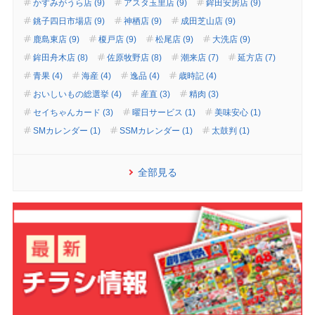
かすみがうら店 (9)
アスタ玉里店 (9)
鉾田安房店 (9)
銚子四日市場店 (9)
神栖店 (9)
成田芝山店 (9)
鹿島東店 (9)
榎戸店 (9)
松尾店 (9)
大洗店 (9)
鉾田舟木店 (8)
佐原牧野店 (8)
潮来店 (7)
延方店 (7)
青果 (4)
海産 (4)
逸品 (4)
歳時記 (4)
おいしいもの総選挙 (4)
産直 (3)
精肉 (3)
セイちゃんカード (3)
曜日サービス (1)
美味安心 (1)
SMカレンダー (1)
SSMカレンダー (1)
太鼓判 (1)
全部見る