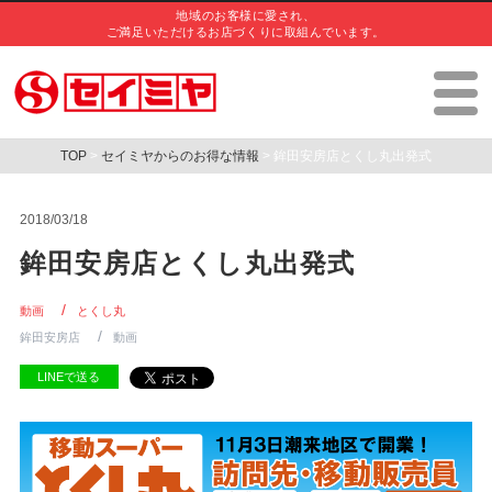
地域のお客様に愛され、
ご満足いただけるお店づくりに取組んでいます。
TOP
>
セイミヤからのお得な情報
> 鉾田安房店とくし丸出発式
2018/03/18
鉾田安房店とくし丸出発式
動画
とくし丸
鉾田安房店
動画
LINEで送る