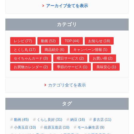
アーカイブ全てを表示
カテゴリ
レシピ (77)
動画 (52)
TOP (44)
お知らせ (18)
とくし丸 (17)
商品紹介 (6)
キャンペーン情報 (5)
セイちゃんカード (3)
曜日サービス (2)
お買い得 (2)
お買物カレンダー (2)
季節のサービス (1)
美味安心 (1)
カテゴリ全てを表示
タグ
動画 (45)
くらし良好 (31)
納豆 (16)
多古店 (11)
小美玉店 (10)
佐原玉造店 (10)
モール麻生店 (9)