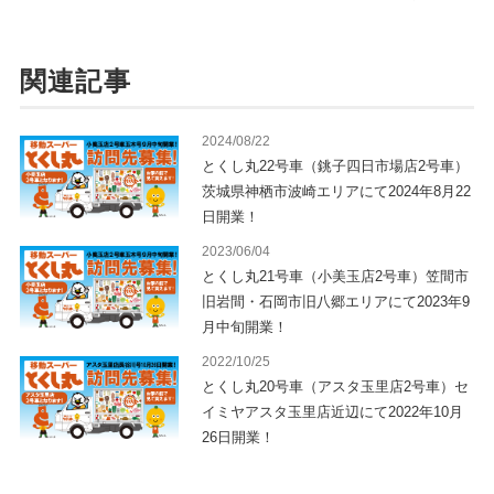
関連記事
2024/08/22
とくし丸22号車（銚子四日市場店2号車）
茨城県神栖市波崎エリアにて2024年8月22
日開業！
2023/06/04
とくし丸21号車（小美玉店2号車）笠間市
旧岩間・石岡市旧八郷エリアにて2023年9
月中旬開業！
2022/10/25
とくし丸20号車（アスタ玉里店2号車）セ
イミヤアスタ玉里店近辺にて2022年10月
26日開業！