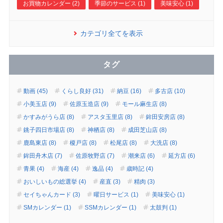
お買物カレンダー (2)
季節のサービス (1)
美味安心 (1)
カテゴリ全てを表示
タグ
動画 (45)
くらし良好 (31)
納豆 (16)
多古店 (10)
小美玉店 (9)
佐原玉造店 (9)
モール麻生店 (8)
かすみがうら店 (8)
アスタ玉里店 (8)
鉾田安房店 (8)
銚子四日市場店 (8)
神栖店 (8)
成田芝山店 (8)
鹿島東店 (8)
榎戸店 (8)
松尾店 (8)
大洗店 (8)
鉾田舟木店 (7)
佐原牧野店 (7)
潮来店 (6)
延方店 (6)
青果 (4)
海産 (4)
逸品 (4)
歳時記 (4)
おいしいもの総選挙 (4)
産直 (3)
精肉 (3)
セイちゃんカード (3)
曜日サービス (1)
美味安心 (1)
SMカレンダー (1)
SSMカレンダー (1)
太鼓判 (1)