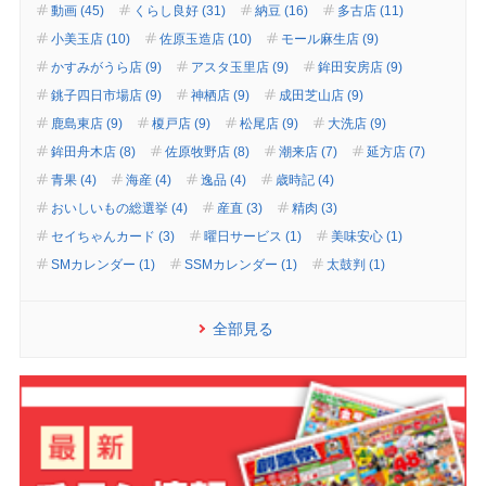
動画 (45)
くらし良好 (31)
納豆 (16)
多古店 (11)
小美玉店 (10)
佐原玉造店 (10)
モール麻生店 (9)
かすみがうら店 (9)
アスタ玉里店 (9)
鉾田安房店 (9)
銚子四日市場店 (9)
神栖店 (9)
成田芝山店 (9)
鹿島東店 (9)
榎戸店 (9)
松尾店 (9)
大洗店 (9)
鉾田舟木店 (8)
佐原牧野店 (8)
潮来店 (7)
延方店 (7)
青果 (4)
海産 (4)
逸品 (4)
歳時記 (4)
おいしいもの総選挙 (4)
産直 (3)
精肉 (3)
セイちゃんカード (3)
曜日サービス (1)
美味安心 (1)
SMカレンダー (1)
SSMカレンダー (1)
太鼓判 (1)
全部見る