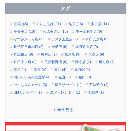
タグ
動画 (45)
くらし良好 (31)
納豆 (16)
多古店 (11)
小美玉店 (10)
佐原玉造店 (10)
モール麻生店 (9)
かすみがうら店 (9)
アスタ玉里店 (9)
鉾田安房店 (9)
銚子四日市場店 (9)
神栖店 (9)
成田芝山店 (9)
鹿島東店 (9)
榎戸店 (9)
松尾店 (9)
大洗店 (9)
鉾田舟木店 (8)
佐原牧野店 (8)
潮来店 (7)
延方店 (7)
青果 (4)
海産 (4)
逸品 (4)
歳時記 (4)
おいしいもの総選挙 (4)
産直 (3)
精肉 (3)
セイちゃんカード (3)
曜日サービス (1)
美味安心 (1)
SMカレンダー (1)
SSMカレンダー (1)
太鼓判 (1)
全部見る