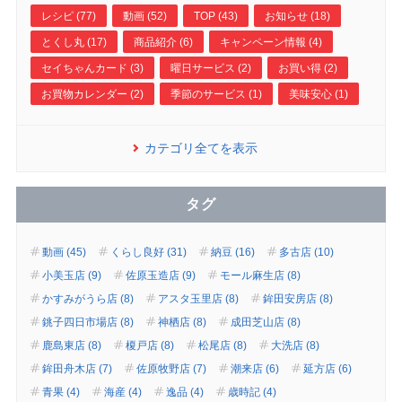
レシピ (77)
動画 (52)
TOP (43)
お知らせ (18)
とくし丸 (17)
商品紹介 (6)
キャンペーン情報 (4)
セイちゃんカード (3)
曜日サービス (2)
お買い得 (2)
お買物カレンダー (2)
季節のサービス (1)
美味安心 (1)
カテゴリ全てを表示
タグ
動画 (45)
くらし良好 (31)
納豆 (16)
多古店 (10)
小美玉店 (9)
佐原玉造店 (9)
モール麻生店 (8)
かすみがうら店 (8)
アスタ玉里店 (8)
鉾田安房店 (8)
銚子四日市場店 (8)
神栖店 (8)
成田芝山店 (8)
鹿島東店 (8)
榎戸店 (8)
松尾店 (8)
大洗店 (8)
鉾田舟木店 (7)
佐原牧野店 (7)
潮来店 (6)
延方店 (6)
青果 (4)
海産 (4)
逸品 (4)
歳時記 (4)