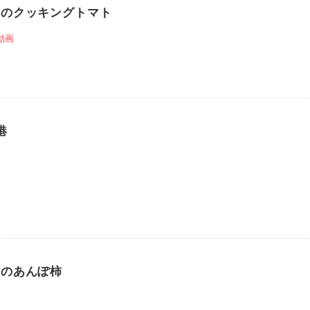
ちのクッキングトマト
動画
港
ちのあんぽ柿