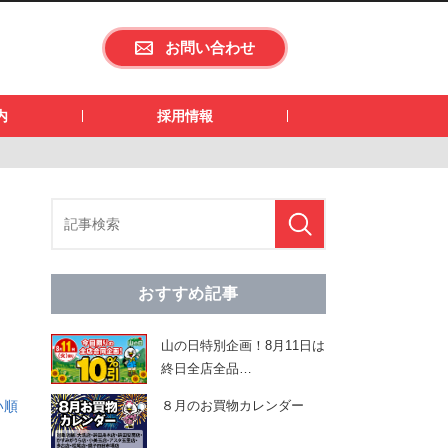
お問い合わせ
内
採用情報
おすすめ記事
山の日特別企画！8月11日は
終日全店全品
…
い順
８月のお買物カレンダー