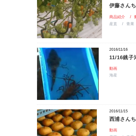
伊藤さん
商品紹介
産直
青果
2016/11/16
11/16銚子
動画
海産
2016/11/15
西浦さん
動画