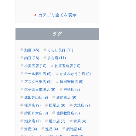
カテゴリ全てを表示
タグ
動画 (45)
くらし良好 (31)
納豆 (16)
多古店 (11)
小美玉店 (10)
佐原玉造店 (10)
モール麻生店 (9)
かすみがうら店 (9)
アスタ玉里店 (9)
鉾田安房店 (9)
銚子四日市場店 (9)
神栖店 (9)
成田芝山店 (9)
鹿島東店 (9)
榎戸店 (9)
松尾店 (9)
大洗店 (9)
鉾田舟木店 (8)
佐原牧野店 (8)
潮来店 (7)
延方店 (7)
青果 (4)
海産 (4)
逸品 (4)
歳時記 (4)