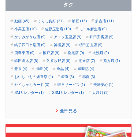
タグ
動画 (45)
くらし良好 (31)
納豆 (16)
多古店 (11)
小美玉店 (10)
佐原玉造店 (10)
モール麻生店 (9)
かすみがうら店 (9)
アスタ玉里店 (9)
鉾田安房店 (9)
銚子四日市場店 (9)
神栖店 (9)
成田芝山店 (9)
鹿島東店 (9)
榎戸店 (9)
松尾店 (9)
大洗店 (9)
鉾田舟木店 (8)
佐原牧野店 (8)
潮来店 (7)
延方店 (7)
青果 (4)
海産 (4)
逸品 (4)
歳時記 (4)
おいしいもの総選挙 (4)
産直 (3)
精肉 (3)
セイちゃんカード (3)
曜日サービス (1)
美味安心 (1)
SMカレンダー (1)
SSMカレンダー (1)
太鼓判 (1)
全部見る