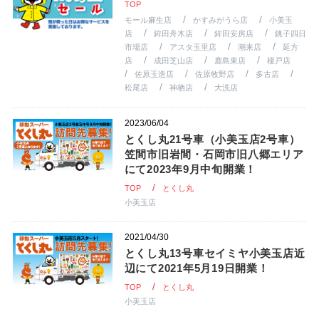
TOP
モール麻生店
かすみがうら店
小美玉
店
鉾田舟木店
鉾田安房店
銚子四日
市場店
アスタ玉里店
潮来店
延方
店
成田芝山店
鹿島東店
榎戸店
佐原玉造店
佐原牧野店
多古店
松尾店
神栖店
大洗店
2023/06/04
とくし丸21号車（小美玉店2号車）
笠間市旧岩間・石岡市旧八郷エリア
にて2023年9月中旬開業！
TOP
とくし丸
小美玉店
2021/04/30
とくし丸13号車セイミヤ小美玉店近
辺にて2021年5月19日開業！
TOP
とくし丸
小美玉店