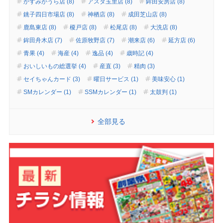
かすみがうら店 (8)
アスタ玉里店 (8)
鉾田安房店 (8)
銚子四日市場店 (8)
神栖店 (8)
成田芝山店 (8)
鹿島東店 (8)
榎戸店 (8)
松尾店 (8)
大洗店 (8)
鉾田舟木店 (7)
佐原牧野店 (7)
潮来店 (6)
延方店 (6)
青果 (4)
海産 (4)
逸品 (4)
歳時記 (4)
おいしいもの総選挙 (4)
産直 (3)
精肉 (3)
セイちゃんカード (3)
曜日サービス (1)
美味安心 (1)
SMカレンダー (1)
SSMカレンダー (1)
太鼓判 (1)
全部見る