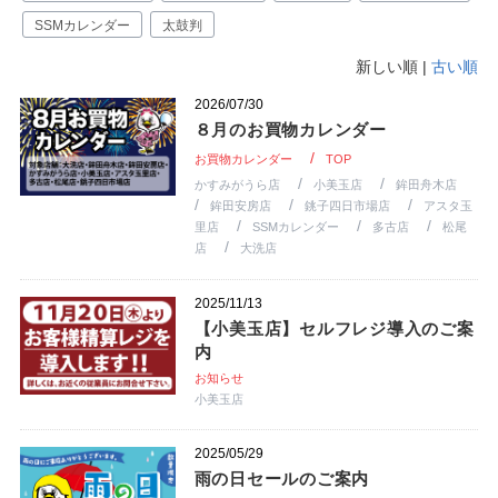
SSMカレンダー
太鼓判
新しい順 |
古い順
2026/07/30
８月のお買物カレンダー
お買物カレンダー
TOP
かすみがうら店
小美玉店
鉾田舟木店
鉾田安房店
銚子四日市場店
アスタ玉
里店
SSMカレンダー
多古店
松尾
店
大洗店
2025/11/13
【小美玉店】セルフレジ導入のご案
内
お知らせ
小美玉店
2025/05/29
雨の日セールのご案内