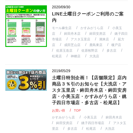
2020/09/30
LINE土曜日クーポンご利用のご案
内
モール麻生店
かすみがうら店
小美玉
店
鉾田舟木店
鉾田安房店
銚子四日
市場店
アスタ玉里店
潮来店
延方
店
成田芝山店
鹿島東店
榎戸店
佐原玉造店
佐原牧野店
多古店
松尾店
神栖店
大洗店
2019/05/29
土曜日特別企画！【店舗限定】店内
商品３％引のお知らせ【大洗店・ア
スタ玉里店・鉾田舟木店・鉾田安房
店・小美玉店・かすみがうら店・銚
子四日市場店・多古店・松尾店】
お買い得
TOP
かすみがうら店
小美玉店
鉾田舟木店
鉾田安房店
銚子四日市場店
アスタ玉
里店
多古店
松尾店
大洗店