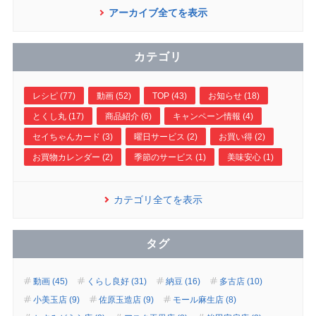
アーカイブ全てを表示
カテゴリ
レシピ (77)
動画 (52)
TOP (43)
お知らせ (18)
とくし丸 (17)
商品紹介 (6)
キャンペーン情報 (4)
セイちゃんカード (3)
曜日サービス (2)
お買い得 (2)
お買物カレンダー (2)
季節のサービス (1)
美味安心 (1)
カテゴリ全てを表示
タグ
動画 (45)
くらし良好 (31)
納豆 (16)
多古店 (10)
小美玉店 (9)
佐原玉造店 (9)
モール麻生店 (8)