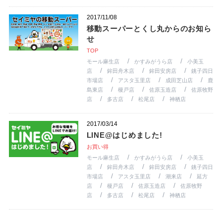
2017/11/08
移動スーパーとくし丸からのお知ら
せ
TOP
モール麻生店
かすみがうら店
小美玉
店
鉾田舟木店
鉾田安房店
銚子四日
市場店
アスタ玉里店
成田芝山店
鹿
島東店
榎戸店
佐原玉造店
佐原牧野
店
多古店
松尾店
神栖店
2017/03/14
LINE@はじめました!
お買い得
モール麻生店
かすみがうら店
小美玉
店
鉾田舟木店
鉾田安房店
銚子四日
市場店
アスタ玉里店
潮来店
延方
店
榎戸店
佐原玉造店
佐原牧野
店
多古店
松尾店
神栖店