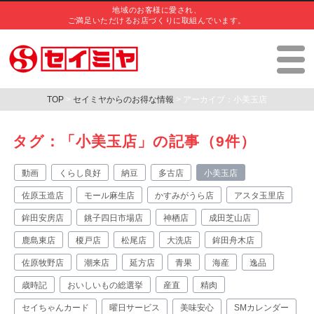
地域のお客様に愛され、
ご満足いただけるお店づくりに取組んでいます。
TOP
>
セイミヤからのお得な情報
> アーカイブ：小美玉店
タグ：「小美玉店」の記事（9件）
動画
くらし良好
納豆
多古店
小美玉店
佐原玉造店
モール麻生店
かすみがうら店
アスタ玉里店
鉾田安房店
銚子四日市場店
神栖店
成田芝山店
鹿島東店
榎戸店
松尾店
大洗店
鉾田舟木店
佐原牧野店
潮来店
延方店
青果
海産
逸品
歳時記
おいしいもの総選挙
産直
精肉
セイちゃんカード
曜日サービス
美味安心
SMカレンダー