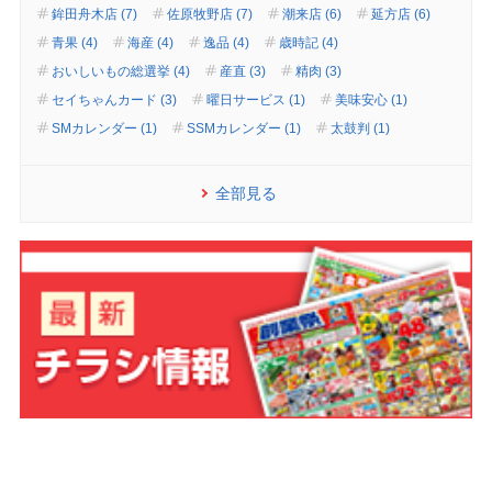
鉾田舟木店 (7)
佐原牧野店 (7)
潮来店 (6)
延方店 (6)
青果 (4)
海産 (4)
逸品 (4)
歳時記 (4)
おいしいもの総選挙 (4)
産直 (3)
精肉 (3)
セイちゃんカード (3)
曜日サービス (1)
美味安心 (1)
SMカレンダー (1)
SSMカレンダー (1)
太鼓判 (1)
全部見る