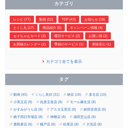
カテゴリ
レシピ (77)
動画 (52)
TOP (43)
お知らせ (18)
とくし丸 (17)
商品紹介 (6)
キャンペーン情報 (4)
セイちゃんカード (3)
曜日サービス (2)
お買い得 (2)
お買物カレンダー (2)
季節のサービス (1)
美味安心 (1)
カテゴリ全てを表示
タグ
動画 (45)
くらし良好 (31)
納豆 (16)
多古店 (10)
小美玉店 (9)
佐原玉造店 (9)
モール麻生店 (8)
かすみがうら店 (8)
アスタ玉里店 (8)
鉾田安房店 (8)
銚子四日市場店 (8)
神栖店 (8)
成田芝山店 (8)
鹿島東店 (8)
榎戸店 (8)
松尾店 (8)
大洗店 (8)