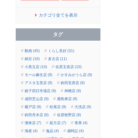
カテゴリ全てを表示
タグ
動画 (45)
くらし良好 (31)
納豆 (16)
多古店 (11)
小美玉店 (10)
佐原玉造店 (10)
モール麻生店 (9)
かすみがうら店 (9)
アスタ玉里店 (9)
鉾田安房店 (9)
銚子四日市場店 (9)
神栖店 (9)
成田芝山店 (9)
鹿島東店 (9)
榎戸店 (9)
松尾店 (9)
大洗店 (9)
鉾田舟木店 (8)
佐原牧野店 (8)
潮来店 (7)
延方店 (7)
青果 (4)
海産 (4)
逸品 (4)
歳時記 (4)