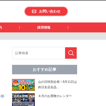
お問い合わせ
内
採用情報
おすすめ記事
山の日特別企画！8月11日は
終日全店全品
…
い順
８月のお買物カレンダー