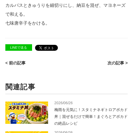
カルパスときゅうりを細切りにし、納豆を混ぜ、マヨネーズ
で和える。
七味唐辛子をかける。
LINEで送る
< 前の記事
次の記事 >
関連記事
2026/06/26
梅雨を元気に！スタミナネギトロアボカド
丼｜混ぜるだけで簡単！まぐろとアボカド
の絶品レシピ
2026/06/26