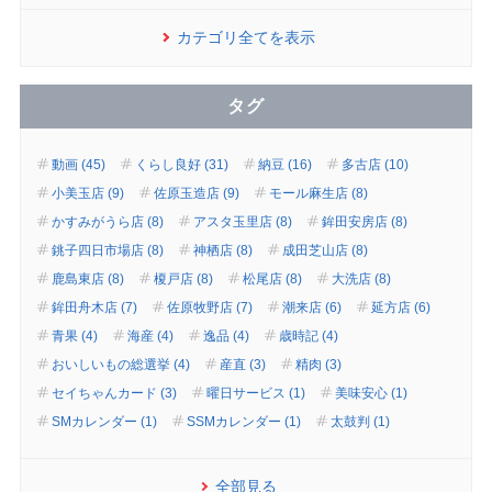
カテゴリ全てを表示
タグ
動画 (45)
くらし良好 (31)
納豆 (16)
多古店 (10)
小美玉店 (9)
佐原玉造店 (9)
モール麻生店 (8)
かすみがうら店 (8)
アスタ玉里店 (8)
鉾田安房店 (8)
銚子四日市場店 (8)
神栖店 (8)
成田芝山店 (8)
鹿島東店 (8)
榎戸店 (8)
松尾店 (8)
大洗店 (8)
鉾田舟木店 (7)
佐原牧野店 (7)
潮来店 (6)
延方店 (6)
青果 (4)
海産 (4)
逸品 (4)
歳時記 (4)
おいしいもの総選挙 (4)
産直 (3)
精肉 (3)
セイちゃんカード (3)
曜日サービス (1)
美味安心 (1)
SMカレンダー (1)
SSMカレンダー (1)
太鼓判 (1)
全部見る